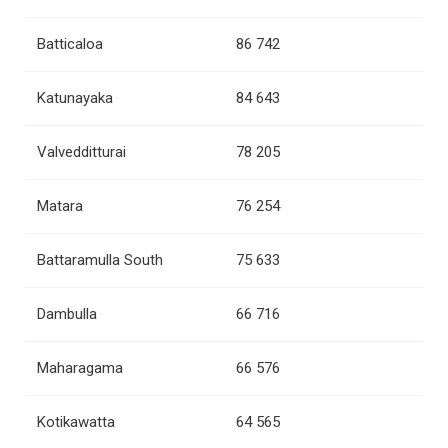
Batticaloa
86 742
Katunayaka
84 643
Valvedditturai
78 205
Matara
76 254
Battaramulla South
75 633
Dambulla
66 716
Maharagama
66 576
Kotikawatta
64 565