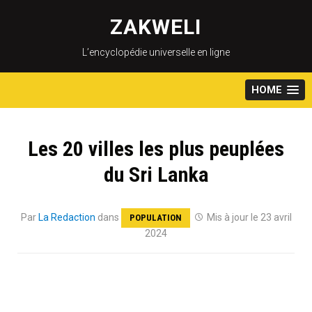
Skip
to
ZAKWELI
content
L’encyclopédie universelle en ligne
HOME
Les 20 villes les plus peuplées
du Sri Lanka
Par
La Redaction
dans
Mis à jour le 23 avril
POPULATION
2024