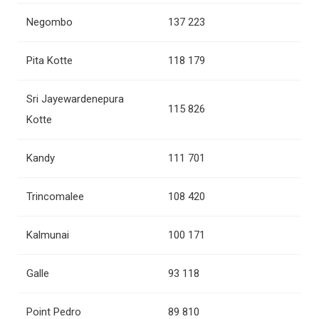
Negombo
137 223
Pita Kotte
118 179
Sri Jayewardenepura
115 826
Kotte
Kandy
111 701
Trincomalee
108 420
Kalmunai
100 171
Galle
93 118
Point Pedro
89 810