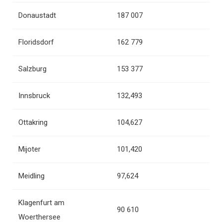
Donaustadt
187 007
Floridsdorf
162 779
Salzburg
153 377
Innsbruck
132,493
Ottakring
104,627
Mijoter
101,420
Meidling
97,624
Klagenfurt am
90 610
Woerthersee