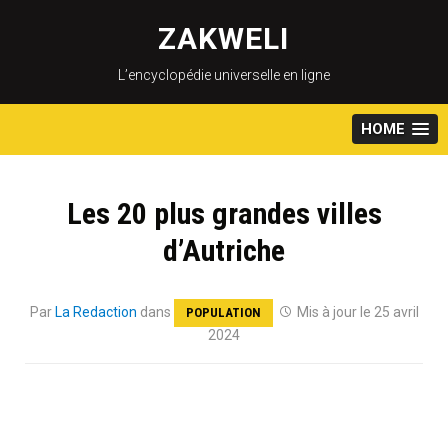
Skip
to
ZAKWELI
content
L’encyclopédie universelle en ligne
HOME
Les 20 plus grandes villes
d’Autriche
Par
La Redaction
dans
Mis à jour le 25 avril
POPULATION
2024