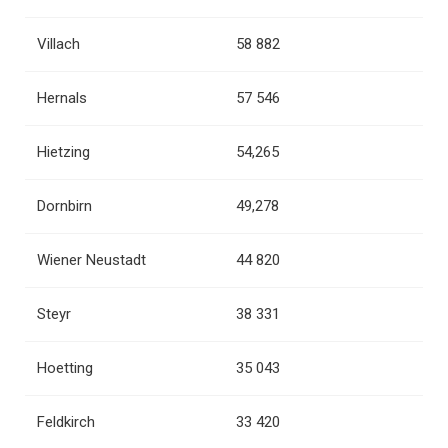
Villach
58 882
Hernals
57 546
Hietzing
54,265
Dornbirn
49,278
Wiener Neustadt
44 820
Steyr
38 331
Hoetting
35 043
Feldkirch
33 420