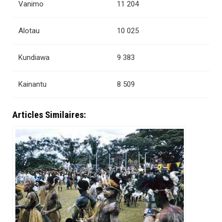
Vanimo
11 204
Alotau
10 025
Kundiawa
9 383
Kainantu
8 509
Articles Similaires: