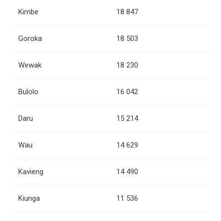
Kimbe
18 847
Goroka
18 503
Wewak
18 230
Bulolo
16 042
Daru
15 214
Wau
14 629
Kavieng
14 490
Kiunga
11 536