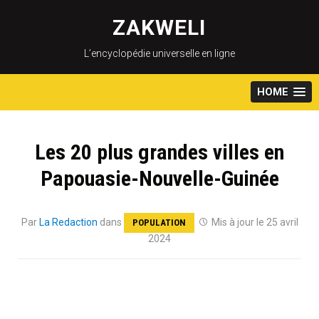
Skip
to
ZAKWELI
content
L’encyclopédie universelle en ligne
HOME
Les 20 plus grandes villes en
Papouasie-Nouvelle-Guinée
Par
La Redaction
dans
Mis à jour le 25 avril
POPULATION
2024