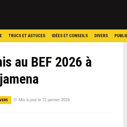
Skip
to
content
E
TRUCS ET ASTUCES
IDÉES ET CONSEILS
DIVERS
PUBLI
mis au BEF 2026 à
jamena
Mis à jour le 12 janvier 2026
VERS