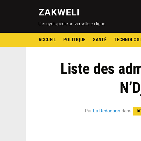
ZAKWELI
L’encyclopédie universelle en ligne
ACCUEIL
POLITIQUE
SANTÉ
TECHNOLOGI
Liste des ad
N’D
Par
La Redaction
dans
DI