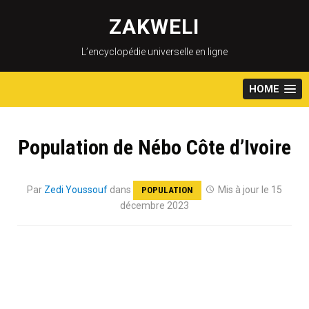
Skip
to
ZAKWELI
content
L’encyclopédie universelle en ligne
HOME
Population de Nébo Côte d’Ivoire
Par
Zedi Youssouf
dans
Mis à jour le 15
POPULATION
décembre 2023