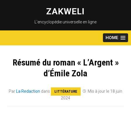
Skip
to
ZAKWELI
content
L’encyclopédie universelle en ligne
HOME
Résumé du roman « L’Argent »
d’Émile Zola
Par
La Redaction
dans
Mis à jour le 18 juin
LITTÉRATURE
2024