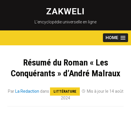
Skip
to
ZAKWELI
content
L’encyclopédie universelle en ligne
HOME
Résumé du Roman « Les
Conquérants » d’André Malraux
Par
La Redaction
dans
Mis à jour le 14 août
LITTÉRATURE
2024