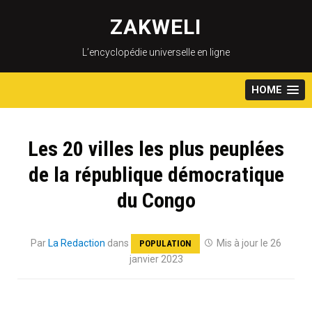
Skip
to
ZAKWELI
content
L’encyclopédie universelle en ligne
HOME
Les 20 villes les plus peuplées
de la république démocratique
du Congo
Par
La Redaction
dans
Mis à jour le 26
POPULATION
janvier 2023