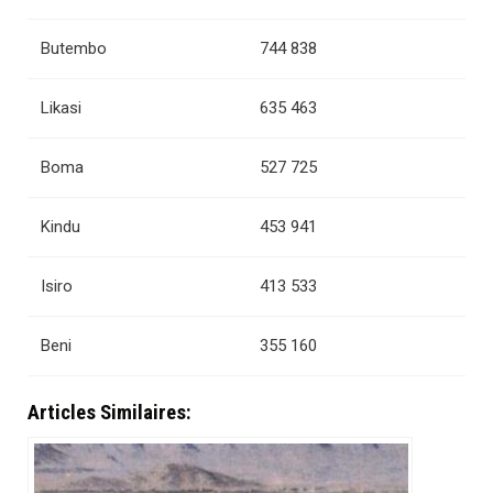
Butembo
744 838
Likasi
635 463
Boma
527 725
Kindu
453 941
Isiro
413 533
Beni
355 160
Articles Similaires: