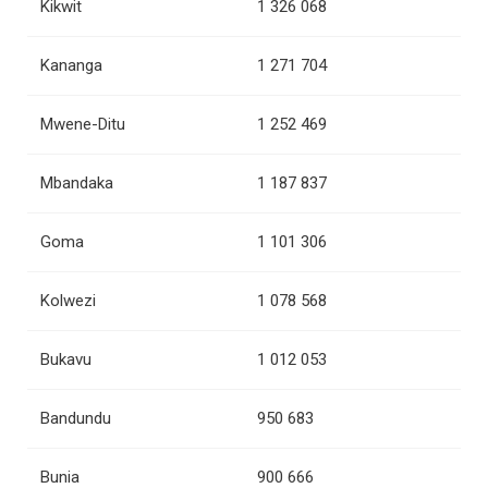
Kikwit
1 326 068
Kananga
1 271 704
Mwene-Ditu
1 252 469
Mbandaka
1 187 837
Goma
1 101 306
Kolwezi
1 078 568
Bukavu
1 012 053
Bandundu
950 683
Bunia
900 666