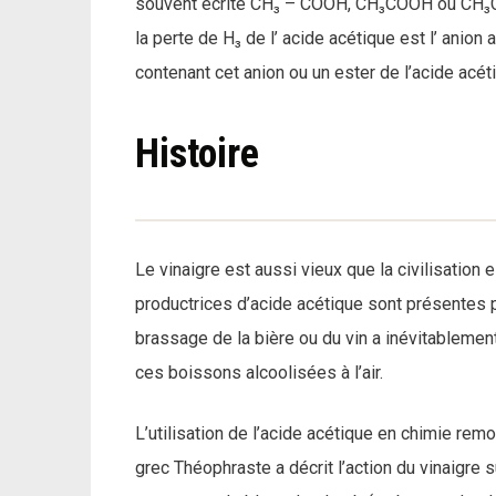
souvent écrite CH₃ – COOH, CH₃COOH ou CH₃CO₂H
la perte de H₃ de l’ acide acétique est l’ anio
contenant cet anion ou un ester de l’acide acét
Histoire
Le vinaigre est aussi vieux que la civilisatio
productrices d’acide acétique sont présentes pa
brassage de la bière ou du vin a inévitablement 
ces boissons alcoolisées à l’air.
L’utilisation de l’acide acétique en chimie remon
grec Théophraste a décrit l’action du vinaigre 