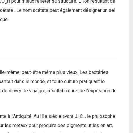
 pour mieux refléter sa structure. L’ ion résultant de
n acétate . Le nom acétate peut également désigner un sel
ique.
n elle-même, peut-être même plus vieux. Les bactéries
rtout dans le monde, et toute culture pratiquant le
découvert le vinaigre, résultat naturel de l’exposition de
te à l’Antiquité. Au IIIe siècle avant J.-C. , le philosophe
sur les métaux pour produire des pigments utiles en art,