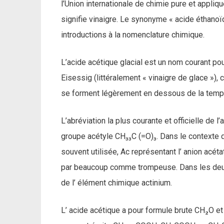
l’Union internationale de chimie pure et appliq
signifie vinaigre. Le synonyme « acide éthanoï
introductions à la nomenclature chimique.
L’acide acétique glacial est un nom courant po
Eisessig (littéralement « vinaigre de glace »),
se forment légèrement en dessous de la tempér
L’abréviation la plus courante et officielle de
groupe acétyle CH₃₃C (=O)₃. Dans le contexte d
souvent utilisée, Ac représentant l’ anion acéta
par beaucoup comme trompeuse. Dans les deux c
de l’ élément chimique actinium.
L’ acide acétique a pour formule brute CH₂O et