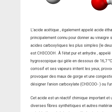
L’acide acétique , également appelé acide ét
principalement connu pour donner au vinaigre s
acides carboxyliques les plus simples (le deu
est CH3COOH . À l’état pur et anhydre , appelé a
hygroscopique qui gèle en dessous de 16,7 °C (62
corrosif et ses vapeurs irritent les yeux, pro
provoquer des maux de gorge et une congestion
désigner l’anion carboxylate (CH3COO- ) ou l’u
Cet acide est un réactif chimique important et u
diverses fibres synthétiques et autres matér