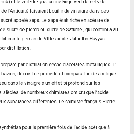
mb) et le vert-de-gris, un mélange vert de sels de
de l’Antiquité faisaient bouillir du vin aigre dans des
sucré appelé sapa. Le sapa était riche en acétate de
e sucre de plomb ou sucre de Saturne , qui contribua au
’alchimiste persan du VIIIe siècle, Jabir Ibn Hayyan
r distillation .
t préparé par distillation sèche d’acétates métalliques. L’
ibavius, décrivit ce procédé et compara l’acide acétique
eau dans le vinaigre a un effet si profond sur les
s siècles, de nombreux chimistes ont cru que l’acide
 deux substances différentes. Le chimiste français Pierre
nthétisa pour la première fois de l’acide acétique à