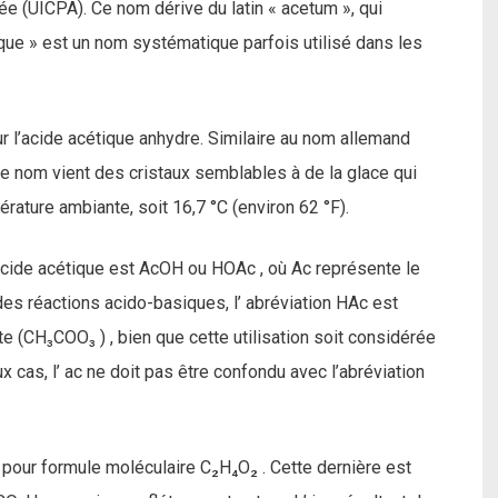
uée (UICPA). Ce nom dérive du latin « acetum », qui
que » est un nom systématique parfois utilisé dans les
ur l’acide acétique anhydre. Similaire au nom allemand
 ce nom vient des cristaux semblables à de la glace qui
ature ambiante, soit 16,7 °C (environ 62 °F).
 l’acide acétique est AcOH ou HOAc , où Ac représente le
es réactions acido-basiques, l’ abréviation HAc est
te (CH₃COO₃ ) , bien que cette utilisation soit considérée
as, l’ ac ne doit pas être confondu avec l’abréviation
 pour formule moléculaire C₂H₄O₂ . Cette dernière est