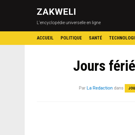
ZAKWELI
L’encyclopédie universelle en ligne
ACCUEIL
POLITIQUE
SANTÉ
TECHNOLOGI
Jours féri
Par
La Redaction
dans
JOU