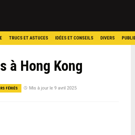
Skip
to
content
E
TRUCS ET ASTUCES
IDÉES ET CONSEILS
DIVERS
PUBLI
és à Hong Kong
Mis à jour le 9 avril 2025
RS FÉRIÉS