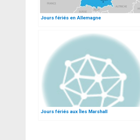
Jours fériés en Allemagne
Jours fériés aux Îles Marshall