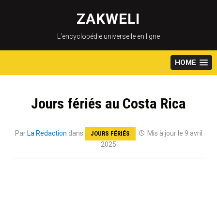
Skip
to
ZAKWELI
content
L’encyclopédie universelle en ligne
HOME
Jours fériés au Costa Rica
Par
La Redaction
dans
Mis à jour le 9 avril
JOURS FÉRIÉS
2025