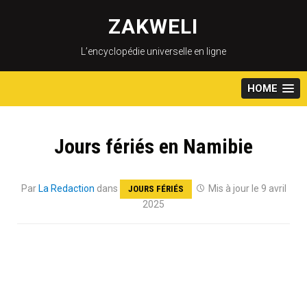
Skip
to
ZAKWELI
content
L’encyclopédie universelle en ligne
HOME
Jours fériés en Namibie
Par
La Redaction
dans
Mis à jour le 9 avril
JOURS FÉRIÉS
2025